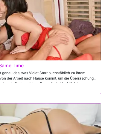
 Same Time
st genau das, was Violet Starr buchstäblich zu ihrem
 von der Arbeit nach Hause kommt, um die Überraschung
t ... ein Dreier mit ihrer Freundin Ashley! Violet war noch
ie sich die Angaben, warum sie ihren Freund nicht für ein
Johnny das Geschenk für V-Day geben! Ashley stellt die
ar Violet darin, so dass ihr großer Arsch für ihren Kerl
iolet Ashleys große natürliche Titten in sexy
y nach Hause zu seiner Fantasie wahr geworden. Oh, und