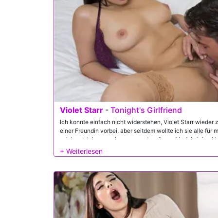
Violet Starr
-
Tonight's Girlfriend
Ich konnte einfach nicht widerstehen, Violet Starr wieder 
einer Freundin vorbei, aber seitdem wollte ich sie alle für m
spielen. Ich kann es kaum erwarten, ihrem Model einige b
ich für sie bestellt habe. Sie wird in jedem Set so gut aus
entscheiden, welche direkt in unseren geistreichen Sex führ
köstlich sein.