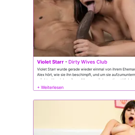
Violet Starr
-
Dirty Wives Club
Violet Starr wurde gerade wieder einmal von ihrem Ehema
Alex hört, wie sie ihn beschimpft, und um sie aufzumuntern
möchte. Um sich an ihrem Mann zu rächen, stimmt Violet zu
indem sie Alex' riesigen Schwanz lutscht und fickt.