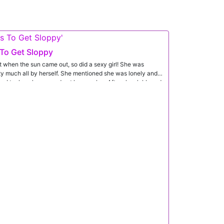
 To Get Sloppy
ut when the sun came out, so did a sexy girl! She was
ty much all by herself. She mentioned she was lonely and
 I took a chance and got her number. After she slobbered
 she wasnt lonely anymore!