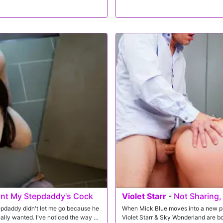
 Want My Stepdaddy's Cock
Violet Starr
-
Not Sharing,
stepdaddy didn't let me go because he
When Mick Blue moves into a new pla
ally wanted. I've noticed the way he
Violet Starr & Sky Wonderland are b