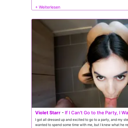
viewing enjoyment!
Violet Starr
-
If I Can't Go to the Party, I
I got all dressed up and excited to go to a party, and my 
wanted to spend some time with me, but I knew what he re