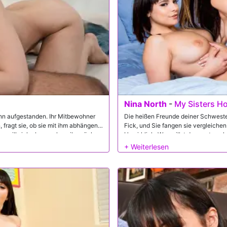
Nina North
-
My Sisters Ho
nn aufgestanden. Ihr Mitbewohner
Die heißen Freunde deiner Schwester 
, fragt sie, ob sie mit ihm abhängen
Fick, und Sie fangen sie vergleichen 
, will sich aber auch an ihm rächen,
Unwirklich. Was willst du sonst noch
ruckeln, in der Hoffnung, dass sie di
Aktion wollen? Bingo! Tyler knackt
funktioniert. Nina North und Violet S
ficken. Er handelt den fummelnden,
werden die beiden frechen Freunde s
Berechnungen FTW!