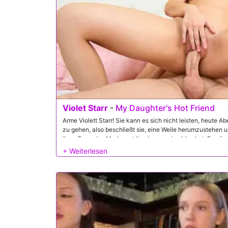
Violet Starr
-
My Daughter's Hot Friend
Arme Violett Starr! Sie kann es sich nicht leisten, heute 
zu gehen, also beschließt sie, eine Weile herumzustehen un
ihres Freundes Mark sagt ihr, dass er eine Idee hat: Er wäre
zu helfen, wenn sie bereit ist, ihm zu helfen, augenzwinke
sobald Mr. Wood an ihren Brustwarzen saugt, ist sie alles d
Doggystyle ficken dort und eine Gesichtsbehandlung am 
sie den Anfang ihrer Zulage ... und Tickets für ein Konzert!