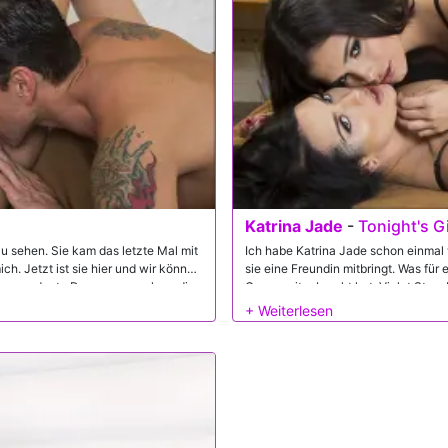
Katrina Jade
-
Tonight's Gi
zu sehen. Sie kam das letzte Mal mit
Ich habe Katrina Jade schon einmal
ich. Jetzt ist sie hier und wir können
sie eine Freundin mitbringt. Was für
laue und rote Dessous zu sehen, die
Comer mitgebracht hat, Violet Starr.
sehen, dass es schwierig sein wird zu
beiden Schönheiten heute Abend ha
t. So oder so, ihr großer Arsch wird