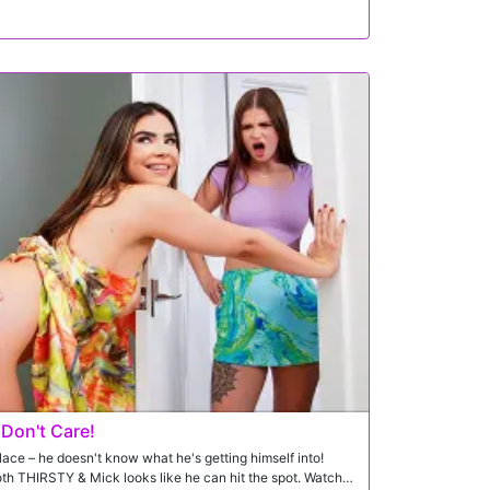
 Don't Care!
ce – he doesn't know what he's getting himself into!
oth THIRSTY & Mick looks like he can hit the spot. Watch