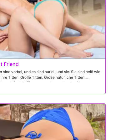
t Friend
sind vorbei, und es sind nur du und sie. Sie sind heiß wie
ihre Titten. Große Titten. Große natürliche Titten.
 tun, als in dein Zimmer zu gehen und zu beginnen, es zu
ch in der Tat erwischen und entscheiden, dass sie in der
 den Jackpot, wenn sein Dreier-Schema perfekt
tarr fallen sanft und süß in seinen Samtplan, beide zu
 polternden und unschuldigen stummen Bruder, und sie
einer Schwester, die ihn ausnutzen wollen.