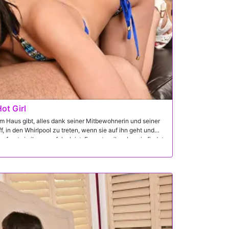
ot Girl
 im Haus gibt, alles dank seiner Mitbewohnerin und seiner
iff, in den Whirlpool zu treten, wenn sie auf ihn geht und
fragt sie ihn, was falsch ist. Er sagt es ihr, aber sie findet
st, dass Ryan die Hots für sie hat! Sie streift mit ihren
 Arsch überall herauf, und er wird in seinem Zimmer zu
l sie knallt. Nun, nicht heute! Violet ist nicht nur
uch um Ryans Wohlergehen. Also, mit ihrem Freund bei der
er die Situation, wie sie es für richtig hält – indem sie
, seinen Schwanz saugt und all die Eifersucht aus ihm fickt!