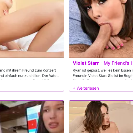
Violet Starr
-
My Friend's H
Abend mit ihrem Freund zum Konzert
Ryan ist gepisst, weil es kein Essen
d einfach nur zu chillen. Der Vater
Freundin Violet Starr. Sie ist im Begr
 bereit, ihr mit einer Entschädigung
über die Essenssituation murmelt, also 
rnd! Violet zögert zunächst, aber
heraus, dass die Wurzel des Problems i
afür! Ein Blowjob hier, und
großen natürlichen Titten und fettem
Ende bekommt seine Tochter Freund
Ruckeln verdammt, während sein Kumpe
geschmeichelt, sondern sorgt sich a
Arbeit, übernimmt sie die Kontrolle üb
Ryan ihre Titten ins Gesicht schiebt