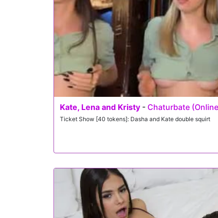
Kate, Lena and Kristy
-
Chaturbate (Onlin
Ticket Show [40 tokens]: Dasha and Kate double squirt