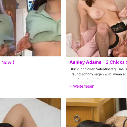
Ashley Adams
-
2 Chicks
e Now!)
Glücklich ficken Valentinstag! Das i
Freund Johnny sagen wird, wenn er
zu sehen, die sie für ihn bekommen ha
nie mit einem Mädchen, also macht s
kleines Mädchen einladen und dann 
Dessous zur Verfügung und kleidet sog
besonders saftig aussieht. Nachdem V
Unterwäsche schnallt, kommt Johnn
ist er cum!!!