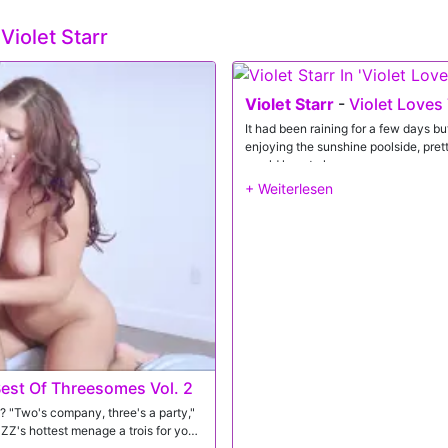
t
Violet Starr
Violet Starr
-
Violet Loves
It had been raining for a few days b
enjoying the sunshine poolside, pret
would love to have some company, so
on my cock and I came on her face,
est Of Threesomes Vol. 2
? "Two's company, three's a party,"
Z's hottest menage a trois for your